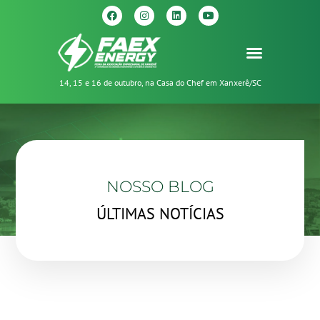
14, 15 e 16 de outubro, na Casa do Chef em Xanxerê/SC
NOSSO BLOG
ÚLTIMAS NOTÍCIAS