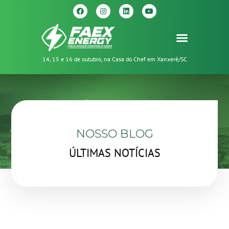
14, 15 e 16 de outubro, na Casa do Chef em Xanxerê/SC
NOSSO BLOG
ÚLTIMAS NOTÍCIAS