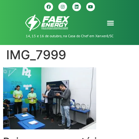
14, 15 e 16 de outubro, na Casa do Chef em Xanxerê/SC
IMG_7999