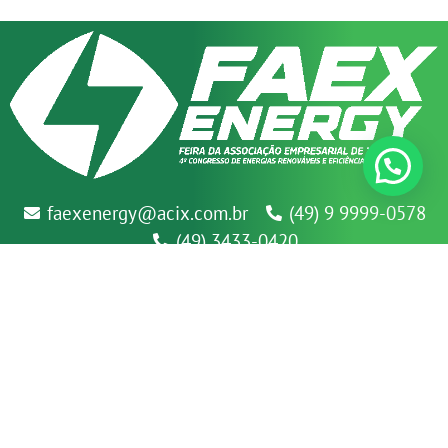
faexenergy@acix.com.br
(49) 9 9999-0578
(49) 3433-0420
Fale com a gente!
© 2025 Todos os direitos reservados
Desenvolvido por
IPSE MARKETING ESTRATÉGICO