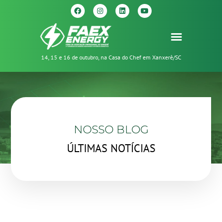
14, 15 e 16 de outubro, na Casa do Chef em Xanxerê/SC
NOSSO BLOG
ÚLTIMAS NOTÍCIAS