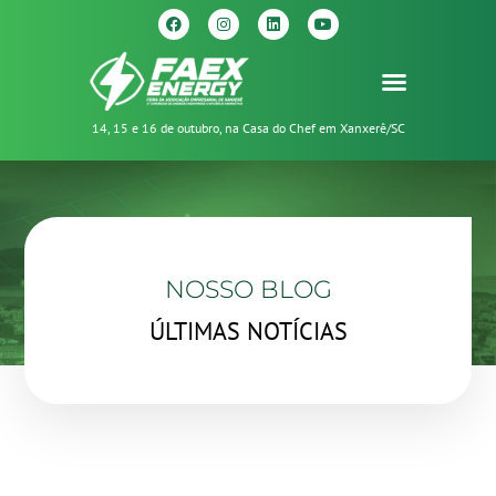
14, 15 e 16 de outubro, na Casa do Chef em Xanxerê/SC
NOSSO BLOG
ÚLTIMAS NOTÍCIAS